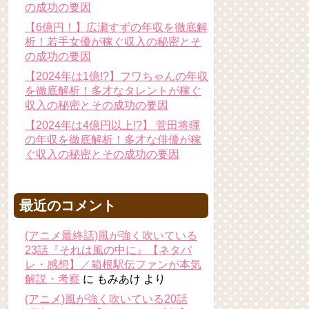
の成功の要因
【6億円！】広瀬すずの年収を徹底解
析！若手女優が稼ぐ収入の秘密とそ
の成功の要因
【2024年は1億!?】フワちゃんの年収
を徹底解析！多才なタレントが稼ぐ
収入の秘密とその成功の要因
【2024年は4億円以上!?】 菅田将暉
の年収を徹底解析！多才な俳優が稼
ぐ収入の秘密とその成功の要因
最近のコメント
(アニメ最終話)風が強く吹いている
23話『それは風の中に』【ネタバ
レ・感想】／箱根駅伝ファンが本気
解説・考察
に
もみあけ
より
(アニメ)風が強く吹いている20話