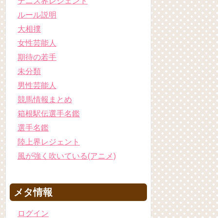
テニス界レジェント
ルール説明
大相撲
女性芸能人
期待の若手
未分類
男性芸能人
競馬情報まとめ
箱根駅伝選手名鑑
選手名鑑
陸上界レジェント
風が強く吹いている(アニメ)
メタ情報
ログイン