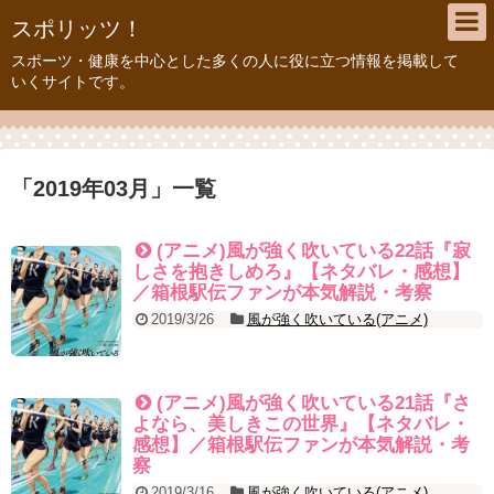
スポリッツ！
スポーツ・健康を中心とした多くの人に役に立つ情報を掲載して
いくサイトです。
「
2019年03月
」
一覧
(アニメ)風が強く吹いている22話『寂
しさを抱きしめろ』【ネタバレ・感想】
／箱根駅伝ファンが本気解説・考察
2019/3/26
風が強く吹いている(アニメ)
(アニメ)風が強く吹いている21話『さ
よなら、美しきこの世界』【ネタバレ・
感想】／箱根駅伝ファンが本気解説・考
察
2019/3/16
風が強く吹いている(アニメ)