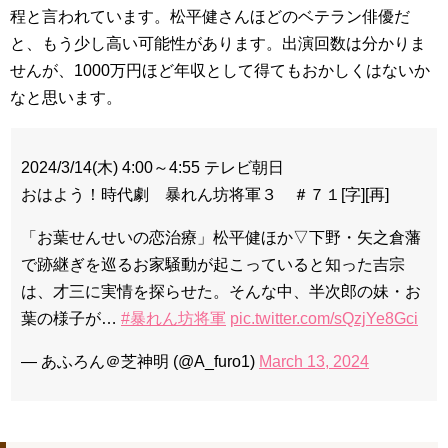
程と言われています。松平健さんほどのベテラン俳優だ
と、もう少し高い可能性があります。出演回数は分かりま
せんが、1000万円ほど年収として得てもおかしくはないか
なと思います。
2024/3/14(木) 4:00～4:55 テレビ朝日
おはよう！時代劇 暴れん坊将軍３ ＃７１[字][再]
「お葉せんせいの恋治療」松平健ほか▽下野・矢之倉藩
で跡継ぎを巡るお家騒動が起こっていると知った吉宗
は、才三に実情を探らせた。そんな中、半次郎の妹・お
葉の様子が…
#暴れん坊将軍
pic.twitter.com/sQzjYe8Gci
— あふろん＠芝神明 (@A_furo1)
March 13, 2024