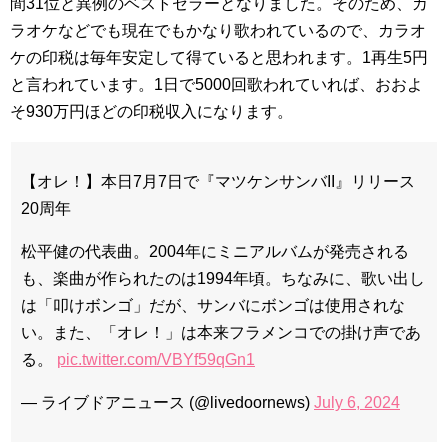
間31位と異例のベストセラーとなりました。そのため、カ
ラオケなどでも現在でもかなり歌われているので、カラオ
ケの印税は毎年安定して得ていると思われます。1再生5円
と言われています。1日で5000回歌われていれば、おおよ
そ930万円ほどの印税収入になります。
【オレ！】本日7月7日で『マツケンサンバII』リリース
20周年
松平健の代表曲。2004年にミニアルバムが発売される
も、楽曲が作られたのは1994年頃。ちなみに、歌い出し
は「叩けボンゴ」だが、サンバにボンゴは使用されな
い。また、「オレ！」は本来フラメンコでの掛け声であ
る。
pic.twitter.com/VBYf59qGn1
— ライブドアニュース (@livedoornews)
July 6, 2024