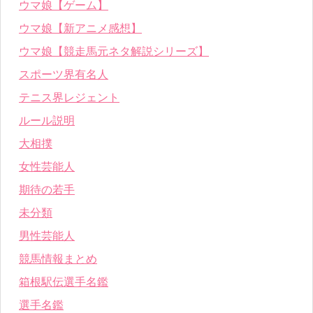
ウマ娘【ゲーム】
ウマ娘【新アニメ感想】
ウマ娘【競走馬元ネタ解説シリーズ】
スポーツ界有名人
テニス界レジェント
ルール説明
大相撲
女性芸能人
期待の若手
未分類
男性芸能人
競馬情報まとめ
箱根駅伝選手名鑑
選手名鑑