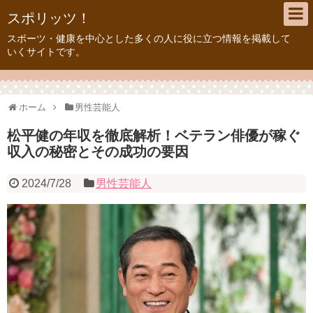
スポリッツ！
スポーツ・健康を中心とした多くの人に役に立つ情報を掲載して
いくサイトです。
ホーム
男性芸能人
松平健の年収を徹底解析！ベテラン俳優が稼ぐ
収入の秘密とその成功の要因
2024/7/28
男性芸能人