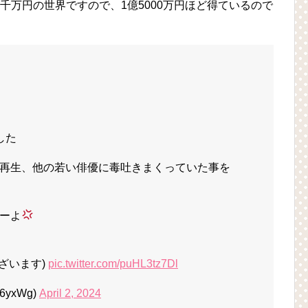
千万円の世界ですので、1億5000万円ほど得ているので
した
再生、他の若い俳優に毒吐きまくっていた事を
ーよ
ざいます)
pic.twitter.com/puHL3tz7Dl
6yxWg)
April 2, 2024