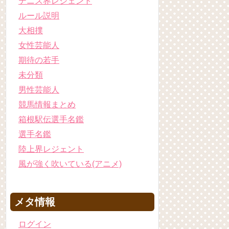
テニス界レジェント
ルール説明
大相撲
女性芸能人
期待の若手
未分類
男性芸能人
競馬情報まとめ
箱根駅伝選手名鑑
選手名鑑
陸上界レジェント
風が強く吹いている(アニメ)
メタ情報
ログイン