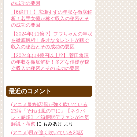
の成功の要因
【6億円！】広瀬すずの年収を徹底解
析！若手女優が稼ぐ収入の秘密とそ
の成功の要因
【2024年は1億!?】フワちゃんの年収
を徹底解析！多才なタレントが稼ぐ
収入の秘密とその成功の要因
【2024年は4億円以上!?】 菅田将暉
の年収を徹底解析！多才な俳優が稼
ぐ収入の秘密とその成功の要因
最近のコメント
(アニメ最終話)風が強く吹いている
23話『それは風の中に』【ネタバ
レ・感想】／箱根駅伝ファンが本気
解説・考察
に
もみあけ
より
(アニメ)風が強く吹いている20話