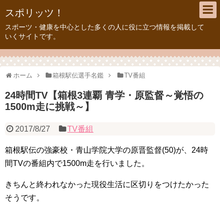
スポリッツ！
スポーツ・健康を中心とした多くの人に役に立つ情報を掲載して
いくサイトです。
ホーム
箱根駅伝選手名鑑
TV番組
24時間TV【箱根3連覇 青学・原監督～覚悟の
1500m走に挑戦～】
2017/8/27
TV番組
箱根駅伝の強豪校・青山学院大学の原晋監督(50)が、24時
間TVの番組内で1500m走を行いました。
きちんと終われなかった現役生活に区切りをつけたかった
そうです。