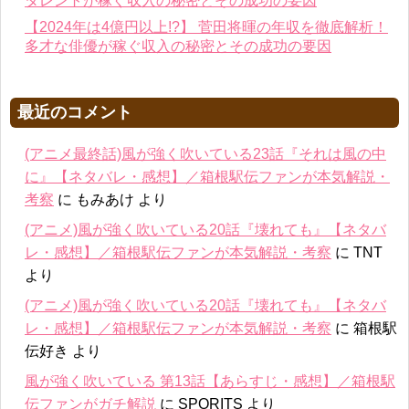
タレントが稼ぐ収入の秘密とその成功の要因
【2024年は4億円以上!?】 菅田将暉の年収を徹底解析！
多才な俳優が稼ぐ収入の秘密とその成功の要因
最近のコメント
(アニメ最終話)風が強く吹いている23話『それは風の中
に』【ネタバレ・感想】／箱根駅伝ファンが本気解説・
考察
に
もみあけ
より
(アニメ)風が強く吹いている20話『壊れても』【ネタバ
レ・感想】／箱根駅伝ファンが本気解説・考察
に
TNT
より
(アニメ)風が強く吹いている20話『壊れても』【ネタバ
レ・感想】／箱根駅伝ファンが本気解説・考察
に
箱根駅
伝好き
より
風が強く吹いている 第13話【あらすじ・感想】／箱根駅
伝ファンがガチ解説
に
SPORITS
より