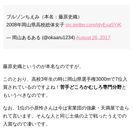
ブルゾンちえみ（本名：藤原史織）
2008年岡山県高校総体女子
pic.twitter.com/jdyEva5YjK
— 岡山あるある (@okaaru1234)
August 26, 2017
藤原史織というのが本名なのですが、
このとおり、高校3年生の時に岡山県選手権3000mで7位入
賞されているのですよね！
苦手どころかむしろ専門分野
と
もいうべきなのです。
なお、1位の小原怜さんは今は実業団の強豪・天満屋で走ら
れて言います。そんな人と同じ土俵の上で戦ったうえでの
入賞なので凄いです。