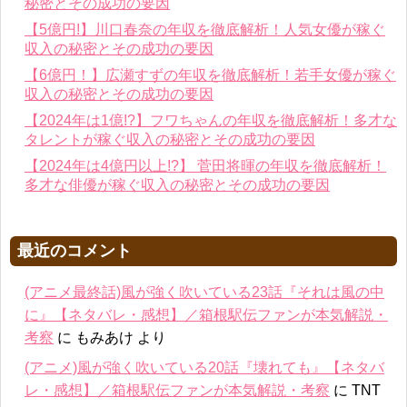
秘密とその成功の要因
【5億円!】川口春奈の年収を徹底解析！人気女優が稼ぐ
収入の秘密とその成功の要因
【6億円！】広瀬すずの年収を徹底解析！若手女優が稼ぐ
収入の秘密とその成功の要因
【2024年は1億!?】フワちゃんの年収を徹底解析！多才な
タレントが稼ぐ収入の秘密とその成功の要因
【2024年は4億円以上!?】 菅田将暉の年収を徹底解析！
多才な俳優が稼ぐ収入の秘密とその成功の要因
最近のコメント
(アニメ最終話)風が強く吹いている23話『それは風の中
に』【ネタバレ・感想】／箱根駅伝ファンが本気解説・
考察
に
もみあけ
より
(アニメ)風が強く吹いている20話『壊れても』【ネタバ
レ・感想】／箱根駅伝ファンが本気解説・考察
に
TNT